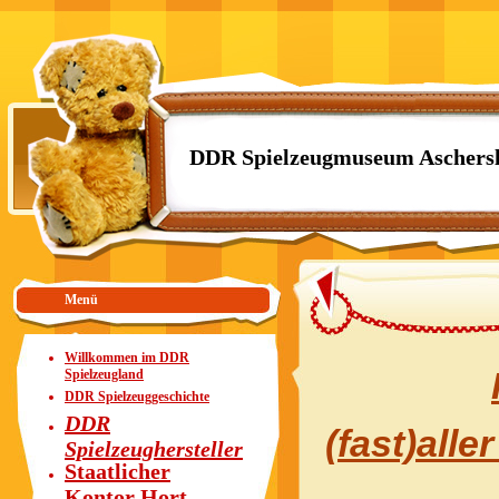
DDR Spielzeugmuseum Aschers
Menü
Willkommen im DDR
Spielzeugland
DDR Spielzeuggeschichte
DDR
(fast)alle
Spielzeughersteller
Staatlicher
Kontor Hort