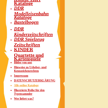
Kataloge
DDR
Modelleisenbahn
Kataloge
Bastelbogen
DDR
Kinderzeitschriften
DDR Spielzeug
Zeitschriften
KINDER
Quartette und
Kartenspiele
Bilder von uns
Hinweise zu Urheber- und
Kennzeichenrechten
Impressum
DATENSCHUTZERKLÄRUNG
Alle online Kataloge
Illustrierte Reihe für den
Typensammler
Wer liefert was?