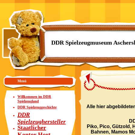
DDR Spielzeugmuseum Aschers
Menü
Willkommen im DDR
Spielzeugland
Alle hier abgebildet
DDR Spielzeuggeschichte
DDR
Spielzeughersteller
DD
Piko, Pico, Gützold,
Staatlicher
Bahnen, Mamos Mod
Kontor Hort