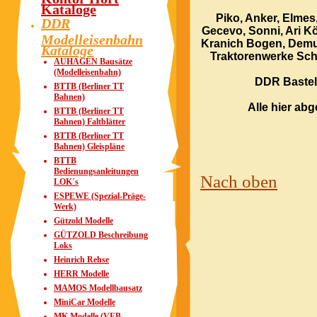
Kataloge
Piko, Anker, Elmes,
DDR
Gecevo, Sonni, Ari Kö
Modelleisenbahn
Kranich Bogen, Demus
Kataloge
Traktorenwerke Sch
AUHAGEN Bausätze
(Modelleisenbahn)
DDR Bastel
BTTB (Berliner TT
Bahnen)
Alle hier ab
BTTB (Berliner TT
Bahnen) Faltblätter
BTTB (Berliner TT
Bahnen) Gleispläne
BTTB
Bedienungsanleitungen
Nach oben
LOK´s
ESPEWE (Spezial-Präge-
Werk)
Gützold Modelle
GÜTZOLD Beschreibung
Loks
Heinrich Rehse
HERR Modelle
MAMOS Modellbausatz
MiniCar Modelle
MK Modelle (VEB