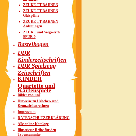
ZEUKE TT BAHNEN
ZEUKE TT BAHNEN
Gleispläne
ZEUKE TT BAHNEN
Anleitungen
ZEUKE und Wegwerth
SPUR 0
Bastelbogen
DDR
Kinderzeitschriften
DDR Spielzeug
Zeitschriften
KINDER
Quartette und
Kartenspiele
Bilder von uns
Hinweise zu Urheber- und
Kennzeichenrechten
Impressum
DATENSCHUTZERKLÄRUNG
Alle online Kataloge
Illustrierte Reihe für den
Typensammler