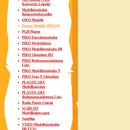
Konstrukt Leipzig)
Modelleisenbahn
Kleinserienhersteller
OWO-Modelle
Permot Modelle (PREFO)
PGH Plauen
PIKO Einschienenbahn
PIKO Werbeblätter
PIKO Modelleisenbahn H0
PIKO Gleispläne HO
PIKO Bedienungsanleitung
Loks
PIKO Modelleisenbahn N
PIKO Spur N Gleispläne
PLASTICART
Modellbausätze
PLASTICART
Bedienungsanleitung Loks
Radio Panier Leipzig
SCHICHT
Modellbahnwagen
Stadtilm
VERO (Modelleisenbahn
H0,TT,N)