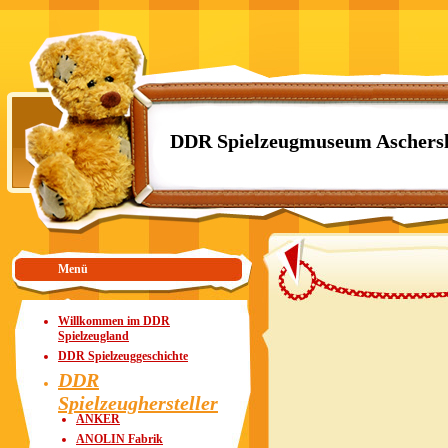
DDR Spielzeugmuseum Aschers
Menü
Willkommen im DDR
Spielzeugland
DDR Spielzeuggeschichte
DDR
Spielzeughersteller
ANKER
ANOLIN Fabrik