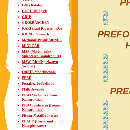
PR
GHG Katalog
GORDON Spiele
GRIP
GROßRÄSCHEN
KARI (Karl Ribarsch KG)
PREFO 
KIENEL Steinach
Mechanik Plastik MENDE
MINI CAR
MSB (Mechanische
Spielwaren Brandenburg)
MSW (Metallspielwaren
Weimar)
ORSTA Modelltechnik
PEBE
Pestalozzi Fröbelhaus
PRE
Pfaffschwende
PIKO Mechanik (Pionier
Konstruktion)
PIKO Spielwaren (Pionier
Konstruktion)
Pionier Metallbaukasten
PLAHO (Plaste- und
Holzspielwaren)