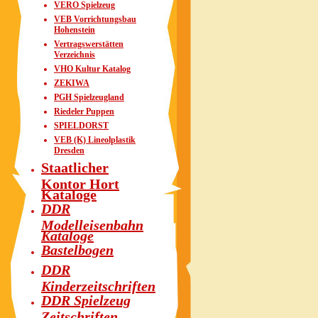
VERO Spielzeug
VEB Vorrichtungsbau
Hohenstein
Vertragswerstätten
Verzeichnis
VHO Kultur Katalog
ZEKIWA
PGH Spielzeugland
Riedeler Puppen
SPIELDORST
VEB (K) Lineolplastik
Dresden
Staatlicher
Kontor Hort
Kataloge
DDR
Modelleisenbahn
Kataloge
Bastelbogen
DDR
Kinderzeitschriften
DDR Spielzeug
Zeitschriften