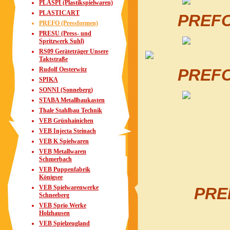
PLASPI (Plastikspielwaren)
PLASTICART
PREFO 
PREFO (Pressformen)
PRESU (Press- und
Spritzwerk Suhl)
RS09 Geräteträger Unsere
Taktstraße
Rudolf Oesterwitz
PREFO 
SPIKA
SONNI (Sonneberg)
STABA Metallbaukasten
Thale Stahlbau Technik
VEB Grünhainichen
VEB Injecta Steinach
VEB K Spielwaren
VEB Metallwaren
Schmerbach
VEB Puppenfabrik
Königsee
VEB Spielwarenwerke
PREF
Schneeberg
VEB Sprio Werke
Holzhausen
VEB Spielzeugland