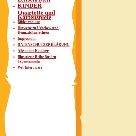
KINDER
Quartette und
Kartenspiele
Bilder von uns
Hinweise zu Urheber- und
Kennzeichenrechten
Impressum
DATENSCHUTZERKLÄRUNG
Alle online Kataloge
Illustrierte Reihe für den
Typensammler
Wer liefert was?