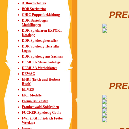
Arthur Scheffler
BOB Stecksteine
PRE
CHIC Puppenbekleidung
DDR Bastelbogen
Modellbogen
DDR Spielwaren EXPORT
Kataloge
DDR Spielzeughersteller
DDR Spielzeug-Hersteller
Logos
DDR Spielzeug aus Sachsen
DEMUSA Messe Kataloge
DEMUSA Werbeblätter
DEWAG
EHRI (Erich und Herbert
PRE
Risch)
ELMES
EKT Modelle
Formo Baukasten
Frankenwald-Spielgaben
FUCKER Spielzeug Gotha
FWF (PGH Friedrich Fröbel
Werdau)
Gecevo