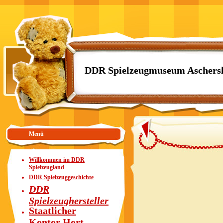
DDR Spielzeugmuseum Aschers
Menü
Willkommen im DDR
Spielzeugland
DDR Spielzeuggeschichte
DDR
Spielzeughersteller
Staatlicher
Kontor Hort