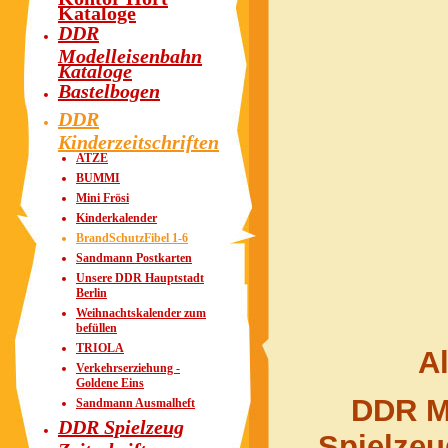
Kataloge
DDR
Modelleisenbahn
Kataloge
Bastelbogen
DDR
Kinderzeitschriften
ATZE
BUMMI
Mini Frösi
Kinderkalender
BrandSchutzFibel 1-6
Sandmann Postkarten
Unsere DDR Hauptstadt
Berlin
Weihnachtskalender zum
befüllen
TRIOLA
Al
Verkehrserziehung -
Goldene Eins
DDR M
Sandmann Ausmalheft
DDR Spielzeug
Spielze
Zeitschriften