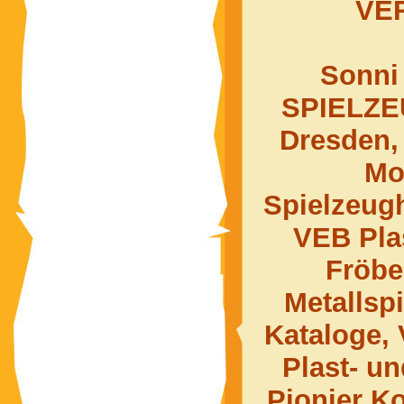
VER
Sonni
SPIELZE
Dresden,
Mo
Spielzeugh
VEB Pla
Fröbe
Metallsp
Kataloge,
Plast- u
Pionier Ko