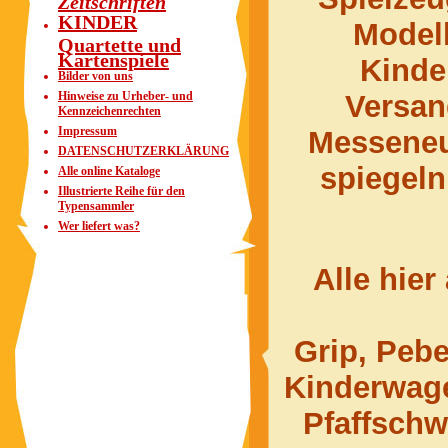
KINDER
Model
Quartette und
Kartenspiele
Kinde
Bilder von uns
Hinweise zu Urheber- und
Versa
Kennzeichenrechten
Impressum
Messeneu
DATENSCHUTZERKLÄRUNG
spiegeln
Alle online Kataloge
Illustrierte Reihe für den
Typensammler
Wer liefert was?
Alle hier
Grip, Pebe
Kinderwage
Pfaffsch