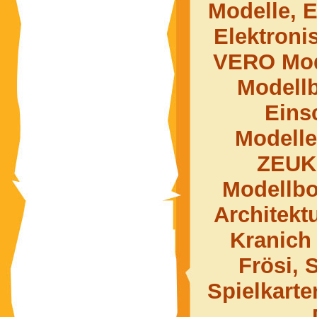
Modelle, E
Elektroni
VERO Mod
Modell
Eins
Modelle
ZEUK
Modellbo
Architekt
Kranich
Frösi,
Spielkarte