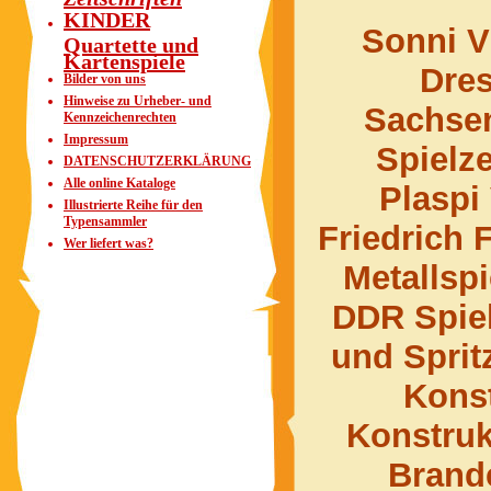
KINDER
Sonni V
Quartette und
Kartenspiele
Dres
Bilder von uns
Hinweise zu Urheber- und
Sachsen
Kennzeichenrechten
Impressum
Spielz
DATENSCHUTZERKLÄRUNG
Alle online Kataloge
Plaspi
Illustrierte Reihe für den
Typensammler
Friedrich
Wer liefert was?
Metallsp
DDR Spiel
und Sprit
Konst
Konstru
Brand