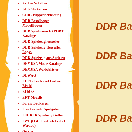
Arthur Scheffler
BOB Stecksteine
CHIC Puppenbekleidung
DDR Bastelbogen
DDR Bau
Modellbogen
DDR Spielwaren EXPORT
Kataloge
DDR Spielzeughersteller
DDR Spielzeug-Hersteller
Logos
DDR Bau
DDR Spielzeug aus Sachsen
DEMUSA Messe Kataloge
DEMUSA Werbeblätter
DEWAG
EHRI (Erich und Herbert
DDR Bau
Risch)
ELMES
EKT Modelle
Formo Baukasten
Frankenwald-Spielgaben
DDR Bau
FUCKER Spielzeug Gotha
FWF (PGH Friedrich Fröbel
Werdau)
Gecevo