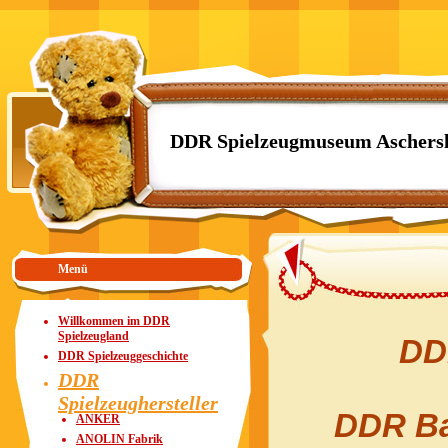
DDR Spielzeugmuseum Aschers
Menü
Willkommen im DDR
Spielzeugland
DD
DDR Spielzeuggeschichte
DDR
Spielzeughersteller
DDR Ba
ANKER
ANOLIN Fabrik