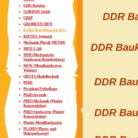
GHG Katalog
GORDON Spiele
DDR Ba
GRIP
GROßRÄSCHEN
KARI (Karl Ribarsch KG)
KIENEL Steinach
Mechanik Plastik MENDE
DDR Bauka
MINI CAR
MSB (Mechanische
Spielwaren Brandenburg)
MSW (Metallspielwaren
Weimar)
ORSTA Modelltechnik
DDR Bauk
PEBE
Pestalozzi Fröbelhaus
Pfaffschwende
PIKO Mechanik (Pionier
Konstruktion)
DDR Bauk
PIKO Spielwaren (Pionier
Konstruktion)
Pionier Metallbaukasten
PLAHO (Plaste- und
Holzspielwaren)