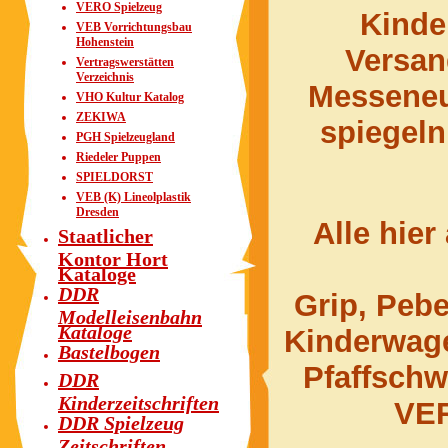
VERO Spielzeug
Kinde
VEB Vorrichtungsbau
Hohenstein
Versa
Vertragswerstätten
Verzeichnis
Messeneu
VHO Kultur Katalog
ZEKIWA
spiegeln
PGH Spielzeugland
Riedeler Puppen
SPIELDORST
VEB (K) Lineolplastik
Dresden
Alle hier
Staatlicher
Kontor Hort
Kataloge
DDR
Grip, Pebe
Modelleisenbahn
Kataloge
Kinderwage
Bastelbogen
Pfaffsch
DDR
Kinderzeitschriften
VER
DDR Spielzeug
Zeitschriften