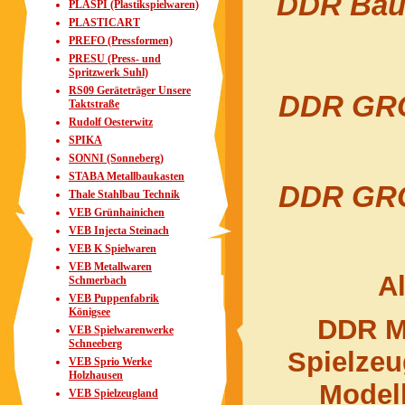
DDR Bauk
PLASPI (Plastikspielwaren)
PLASTICART
PREFO (Pressformen)
PRESU (Press- und
Spritzwerk Suhl)
RS09 Geräteträger Unsere
DDR GRO
Taktstraße
Rudolf Oesterwitz
SPIKA
SONNI (Sonneberg)
STABA Metallbaukasten
DDR GRO
Thale Stahlbau Technik
VEB Grünhainichen
VEB Injecta Steinach
VEB K Spielwaren
VEB Metallwaren
Al
Schmerbach
VEB Puppenfabrik
Königsee
DDR M
VEB Spielwarenwerke
Schneeberg
Spielze
VEB Sprio Werke
Holzhausen
Model
VEB Spielzeugland