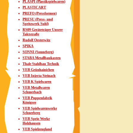
PLASPI (Plastikspielwaren)
PLASTICART
PREFO (Pressformen)
PRESU (Press- und
Spritzwerk Suhl)
RS09 Geräteträger Unsere
Taktstraße
Rudolf Oesterwitz
SPIKA
SONNI (Sonneberg)
STABA Metallbaukasten
Thale Stahlbau Technik
VEB Grünhainichen
VEB Injecta Steinach
VEB K Spielwaren
VEB Metallwaren
Schmerbach
VEB Puppenfabrik
Königsee
VEB Spielwarenwerke
Schneeberg
VEB Sprio Werke
Holzhausen
VEB Spielzeugland