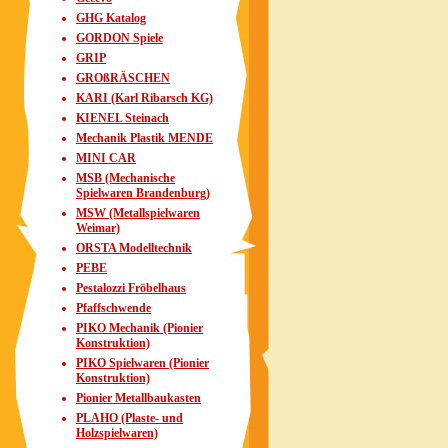
GHG Katalog
GORDON Spiele
GRIP
GROßRÄSCHEN
KARI (Karl Ribarsch KG)
KIENEL Steinach
Mechanik Plastik MENDE
MINI CAR
MSB (Mechanische
Spielwaren Brandenburg)
MSW (Metallspielwaren
Weimar)
ORSTA Modelltechnik
PEBE
Pestalozzi Fröbelhaus
Pfaffschwende
PIKO Mechanik (Pionier
Konstruktion)
PIKO Spielwaren (Pionier
Konstruktion)
Pionier Metallbaukasten
PLAHO (Plaste- und
Holzspielwaren)