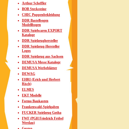
Arthur Scheffler
BOB Stecksteine
CHIC Puppenbekleidung
DDR Bastelbogen
Modellbogen
DDR Spielwaren EXPORT
Kataloge
DDR Spielzeughersteller
DDR Spielzeug-Hersteller
Logos
DDR Spielzeug aus Sachsen
DEMUSA Messe Kataloge
DEMUSA Werbeblätter
DEWAG
EHRI (Erich und Herbert
Risch)
ELMES
EKT Modelle
Formo Baukasten
Frankenwald-Spielgaben
FUCKER Spielzeug Gotha
FWF (PGH Friedrich Fröbel
Werdau)
Gecevo