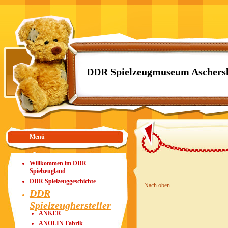
DDR Spielzeugmuseum Aschers
Menü
Willkommen im DDR
Spielzeugland
DDR Spielzeuggeschichte
Nach oben
DDR
Spielzeughersteller
ANKER
ANOLIN Fabrik