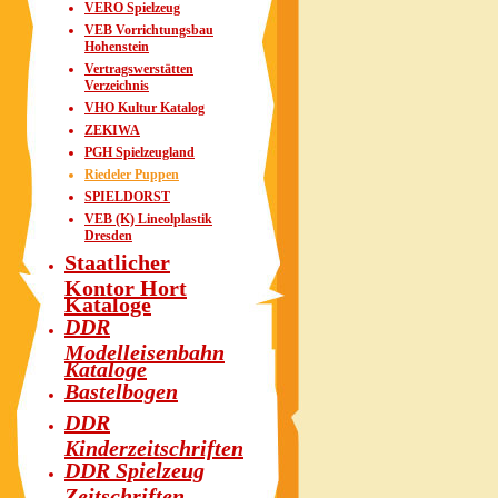
VERO Spielzeug
VEB Vorrichtungsbau
Hohenstein
Vertragswerstätten
Verzeichnis
VHO Kultur Katalog
ZEKIWA
PGH Spielzeugland
Riedeler Puppen
SPIELDORST
VEB (K) Lineolplastik
Dresden
Staatlicher
Kontor Hort
Kataloge
DDR
Modelleisenbahn
Kataloge
Bastelbogen
DDR
Kinderzeitschriften
DDR Spielzeug
Zeitschriften