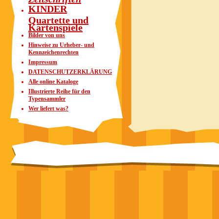
KINDER
Quartette und
Kartenspiele
Bilder von uns
Hinweise zu Urheber- und
Kennzeichenrechten
Impressum
DATENSCHUTZERKLÄRUNG
Alle online Kataloge
Illustrierte Reihe für den
Typensammler
Wer liefert was?