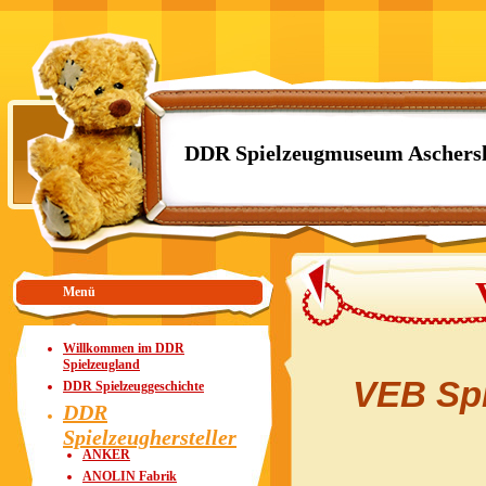
DDR Spielzeugmuseum Aschers
Menü
Willkommen im DDR
Spielzeugland
VEB Spi
DDR Spielzeuggeschichte
DDR
Spielzeughersteller
ANKER
ANOLIN Fabrik