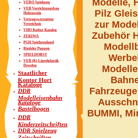
Modelle, 
VERO Spielzeug
VEB Vorrichtungsbau
Pilz Glei
Hohenstein
Vertragswerstätten
zur Mode
Verzeichnis
VHO Kultur Katalog
Zubehör H
ZEKIWA
PGH Spielzeugland
Modell
Riedeler Puppen
SPIELDORST
Werbe
VEB (K) Lineolplastik
Dresden
Modell
Staatlicher
Bahne
Kontor Hort
Kataloge
Fahrzeuge 
DDR
Modelleisenbahn
Ausschn
Kataloge
Bastelbogen
BUMMI, Min
DDR
Kinderzeitschriften
DDR Spielzeug
Zeitschriften