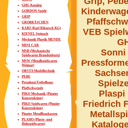
Grip, Pebe
GHG Katalog
Kinderwage
GORDON Spiele
GRIP
Pfaffsch
GROßRÄSCHEN
KARI (Karl Ribarsch KG)
VEB Spiel
KIENEL Steinach
GH
Mechanik Plastik MENDE
MINI CAR
Sonni
MSB (Mechanische
Spielwaren Brandenburg)
Pressforme
MSW (Metallspielwaren
Weimar)
Sachsen
ORSTA Modelltechnik
PEBE
Spielz
Pestalozzi Fröbelhaus
Pfaffschwende
Plaspi
PIKO Mechanik (Pionier
Konstruktion)
Friedrich
PIKO Spielwaren (Pionier
Konstruktion)
Metallsp
Pionier Metallbaukasten
PLAHO (Plaste- und
Kataloge
Holzspielwaren)