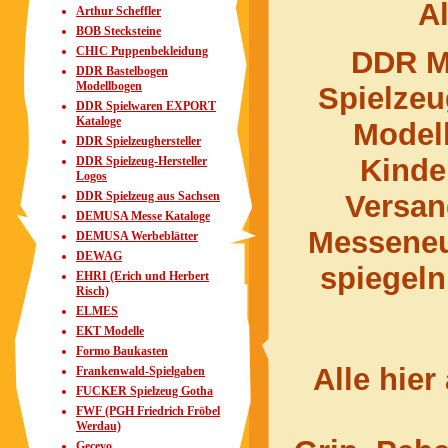
Al
Arthur Scheffler
BOB Stecksteine
CHIC Puppenbekleidung
DDR M
DDR Bastelbogen
Modellbogen
Spielze
DDR Spielwaren EXPORT
Kataloge
Model
DDR Spielzeughersteller
Kinde
DDR Spielzeug-Hersteller
Logos
DDR Spielzeug aus Sachsen
Versa
DEMUSA Messe Kataloge
Messeneu
DEMUSA Werbeblätter
DEWAG
spiegeln
EHRI (Erich und Herbert
Risch)
ELMES
EKT Modelle
Formo Baukasten
Alle hier
Frankenwald-Spielgaben
FUCKER Spielzeug Gotha
FWF (PGH Friedrich Fröbel
Werdau)
Gecevo