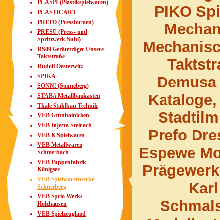
PLASPI (Plastikspielwaren)
PIKO Spi
PLASTICART
PREFO (Pressformen)
Mechan
PRESU (Press- und
Spritzwerk Suhl)
Mechanisc
RS09 Geräteträger Unsere
Taktstraße
Taktst
Rudolf Oesterwitz
SPIKA
Demusa M
SONNI (Sonneberg)
Kataloge,
STABA Metallbaukasten
Thale Stahlbau Technik
Stadtil
VEB Grünhainichen
VEB Injecta Steinach
Prefo Dre
VEB K Spielwaren
VEB Metallwaren
Espewe Mo
Schmerbach
VEB Puppenfabrik
Prägewerk
Königsee
VEB Spielwarenwerke
Karl
Schneeberg
VEB Sprio Werke
Schmals
Holzhausen
VEB Spielzeugland