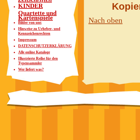
Kopier
KINDER
Quartette und
Kartenspiele
Nach oben
Bilder von uns
Hinweise zu Urheber- und
Kennzeichenrechten
Impressum
DATENSCHUTZERKLÄRUNG
Alle online Kataloge
Illustrierte Reihe für den
Typensammler
Wer liefert was?