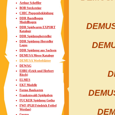
Arthur Scheffler
BOB Stecksteine
CHIC Puppenbekleidung
DDR Bastelbogen
Modellbogen
DEMUSA
DDR Spielwaren EXPORT
Kataloge
DDR Spielzeughersteller
DDR Spielzeug-Hersteller
DEMUS
Logos
DDR Spielzeug aus Sachsen
DEMUSA Messe Kataloge
DEMUSA Werbeblätter
DEWAG
EHRI (Erich und Herbert
D
Risch)
ELMES
EKT Modelle
DEMUSA
Formo Baukasten
Frankenwald-Spielgaben
FUCKER Spielzeug Gotha
FWF (PGH Friedrich Fröbel
DEM
Werdau)
Gecevo