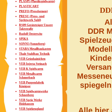
PLASPI (Plastikspielwaren)
PLASTICART
DDR
PREFO (Pressformen)
PRESU (Press- und
Al
Spritzwerk Suhl)
RS09 Geräteträger Unsere
DDR M
Taktstraße
Rudolf Oesterwitz
Spielze
SPIKA
SONNI (Sonneberg)
Model
STABA Metallbaukasten
Thale Stahlbau Technik
Kinde
VEB Grünhainichen
VEB Injecta Steinach
Versa
VEB K Spielwaren
Messeneu
VEB Metallwaren
Schmerbach
VEB Puppenfabrik
spiegeln
Königsee
VEB Spielwarenwerke
Schneeberg
VEB Sprio Werke
Holzhausen
Alle hier
VEB Spielzeugland