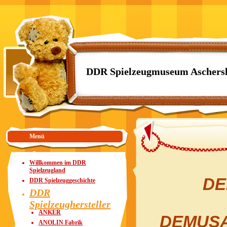
DDR Spielzeugmuseum Aschers
Menü
Willkommen im DDR
Spielzeugland
DE
DDR Spielzeuggeschichte
DDR
Spielzeughersteller
ANKER
DEMUSA 
ANOLIN Fabrik