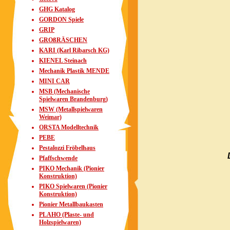
GHG Katalog
GORDON Spiele
GRIP
GROßRÄSCHEN
KARI (Karl Ribarsch KG)
KIENEL Steinach
Mechanik Plastik MENDE
MINI CAR
MSB (Mechanische
Spielwaren Brandenburg)
MSW (Metallspielwaren
Weimar)
ORSTA Modelltechnik
PEBE
Pestalozzi Fröbelhaus
Pfaffschwende
PIKO Mechanik (Pionier
Konstruktion)
PIKO Spielwaren (Pionier
Konstruktion)
Pionier Metallbaukasten
PLAHO (Plaste- und
Holzspielwaren)