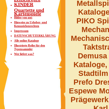
Metallsp
KINDER
Quartette und
Kataloge
Kartenspiele
Bilder von uns
PIKO Spi
Hinweise zu Urheber- und
Kennzeichenrechten
Mechan
Impressum
DATENSCHUTZERKLÄRUNG
Mechanisc
Alle online Kataloge
Taktst
Illustrierte Reihe für den
Typensammler
Demusa M
Wer liefert was?
Kataloge,
Stadtil
Prefo Dre
Espewe Mo
Prägewerk
Karl