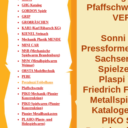
Pfaffsch
GHG Katalog
GORDON Spiele
VER
GRIP
GROßRÄSCHEN
KARI (Karl Ribarsch KG)
KIENEL Steinach
Sonni
Mechanik Plastik MENDE
MINI CAR
Pressforme
MSB (Mechanische
Spielwaren Brandenburg)
Sachsen
MSW (Metallspielwaren
Weimar)
Spielz
ORSTA Modelltechnik
Plaspi
PEBE
Pestalozzi Fröbelhaus
Friedrich
Pfaffschwende
PIKO Mechanik (Pionier
Metallsp
Konstruktion)
PIKO Spielwaren (Pionier
Kataloge
Konstruktion)
Pionier Metallbaukasten
PIKO 
PLAHO (Plaste- und
Holzspielwaren)