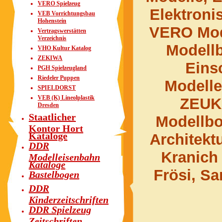
VERO Spielzeug
Elektroni
VEB Vorrichtungsbau
Hohenstein
VERO Mod
Vertragswerstätten
Verzeichnis
Modell
VHO Kultur Katalog
ZEKIWA
Eins
PGH Spielzeugland
Riedeler Puppen
Modelle
SPIELDORST
VEB (K) Lineolplastik
ZEUK
Dresden
Staatlicher
Modellbo
Kontor Hort
Kataloge
Architekt
DDR
Kranich
Modelleisenbahn
Kataloge
Frösi, S
Bastelbogen
DDR
Kinderzeitschriften
DDR Spielzeug
Zeitschriften