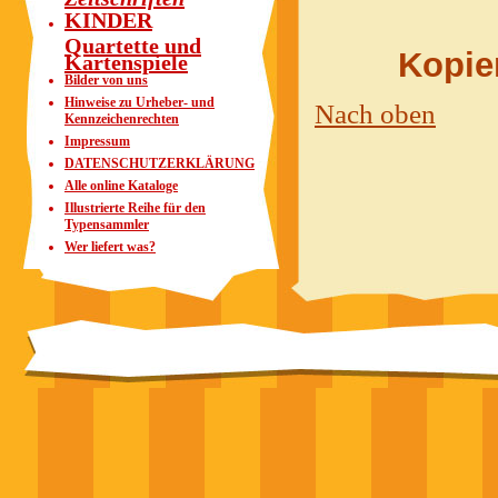
KINDER
Quartette und
Kopier
Kartenspiele
Bilder von uns
Hinweise zu Urheber- und
Nach oben
Kennzeichenrechten
Impressum
DATENSCHUTZERKLÄRUNG
Alle online Kataloge
Illustrierte Reihe für den
Typensammler
Wer liefert was?