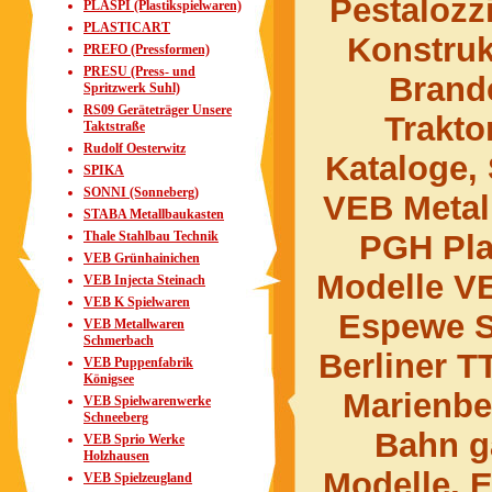
Pestalozz
PLASPI (Plastikspielwaren)
PLASTICART
Konstru
PREFO (Pressformen)
PRESU (Press- und
Brand
Spritzwerk Suhl)
RS09 Geräteträger Unsere
Trakt
Taktstraße
Rudolf Oesterwitz
Kataloge, 
SPIKA
SONNI (Sonneberg)
VEB Metal
STABA Metallbaukasten
Thale Stahlbau Technik
PGH Pla
VEB Grünhainichen
Modelle VE
VEB Injecta Steinach
VEB K Spielwaren
Espewe S
VEB Metallwaren
Schmerbach
Berliner T
VEB Puppenfabrik
Königsee
Marienbe
VEB Spielwarenwerke
Schneeberg
Bahn g
VEB Sprio Werke
Holzhausen
Modelle, E
VEB Spielzeugland