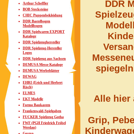
DDR M
Arthur Scheffler
BOB Stecksteine
Spielze
CHIC Puppenbekleidung
DDR Bastelbogen
Model
Modellbogen
DDR Spielwaren EXPORT
Kinde
Kataloge
DDR Spielzeughersteller
Versa
DDR Spielzeug-Hersteller
Logos
Messeneu
DDR Spielzeug aus Sachsen
DEMUSA Messe Kataloge
spiegeln
DEMUSA Werbeblätter
DEWAG
EHRI (Erich und Herbert
Risch)
ELMES
Alle hier
EKT Modelle
Formo Baukasten
Frankenwald-Spielgaben
FUCKER Spielzeug Gotha
Grip, Pebe
FWF (PGH Friedrich Fröbel
Werdau)
Kinderwage
Gecevo