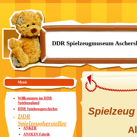
DDR Spielzeugmuseum Aschers
Menü
Willkommen im DDR
Spielzeugland
Spielzeug
DDR Spielzeuggeschichte
DDR
Spielzeughersteller
Al
ANKER
ANOLIN Fabrik