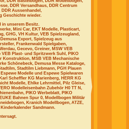
ör, DDR Bastelbogen, DDR Modellbogen,
esse, DDR Versandhaus, DDR Centrum
, DDR Aussenhandel,
ug Geschichte wieder.
d in unserem Besitz.
rke, Mini Car, EKT Modelle, Plasticart,
g, GHG, VH Kultur, VEB Spielzeugland,
Demusa Export, Spielzeug aus
steller, Frankenwald Spielgaben,
l Werdau, Gecevo, Greiner, MSW VEB
 VEB Plast- und Spritzwerk Suhl, PIKO
er Konstruktion, MSB VEB Mechanische
erke Schönebeck, Demusa Messe Kataloge,
 Stadtilm, Stadtilm Liebmann, PGH Plauen
, Espewe Modelle und Espewe Spielwaren
Karl Scheffler KG Marienberg, HERR KG
t Modelle, Ehlke Lehrmittel, Pilz Gleise,
 VERO Modelleisenbahn Zubehör H0 TT N,
hienenbahn, PIKO Werbeblatt, PIKO
EUKE Bahnen Spur 0, Modellbogen Militär
hneidebogen, Kranich Modellbogen, ATZE,
R Kinderkalender Sandmann.
ntersagt.