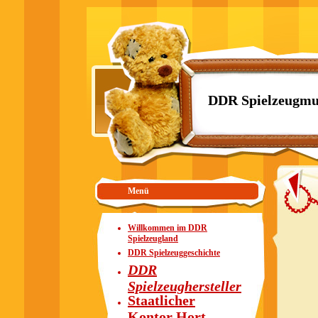
DDR Spielzeugmu
Menü
Willkommen im DDR
Spielzeugland
DDR Spielzeuggeschichte
DDR
Spielzeughersteller
Staatlicher
Kontor Hort