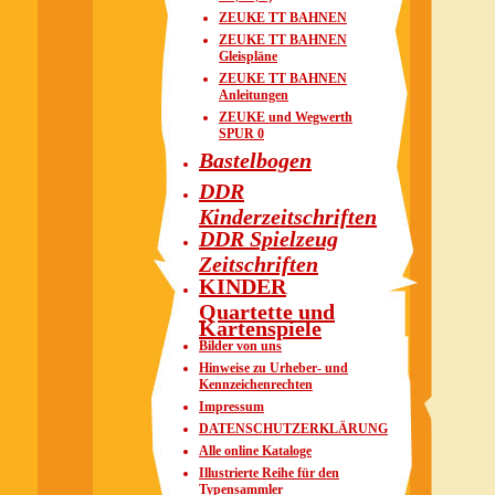
ZEUKE TT BAHNEN
ZEUKE TT BAHNEN
Gleispläne
ZEUKE TT BAHNEN
Anleitungen
ZEUKE und Wegwerth
SPUR 0
Bastelbogen
DDR
Kinderzeitschriften
DDR Spielzeug
Zeitschriften
KINDER
Quartette und
Kartenspiele
Bilder von uns
Hinweise zu Urheber- und
Kennzeichenrechten
Impressum
DATENSCHUTZERKLÄRUNG
Alle online Kataloge
Illustrierte Reihe für den
Typensammler