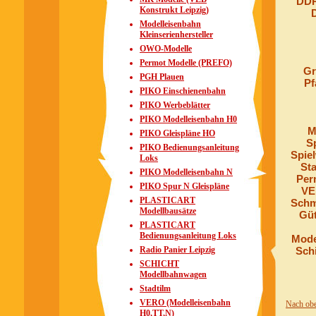
DDR
Konstrukt Leipzig)
Modelleisenbahn
Kleinserienhersteller
OWO-Modelle
Permot Modelle (PREFO)
Gr
PGH Plauen
Pf
PIKO Einschienenbahn
PIKO Werbeblätter
PIKO Modelleisenbahn H0
M
PIKO Gleispläne HO
S
PIKO Bedienungsanleitung
Spie
Loks
Sta
PIKO Modelleisenbahn N
Per
PIKO Spur N Gleispläne
VE
PLASTICART
Schm
Modellbausätze
Güt
PLASTICART
Bedienungsanleitung Loks
Mode
Radio Panier Leipzig
Sch
SCHICHT
Modellbahnwagen
Stadtilm
VERO (Modelleisenbahn
Nach ob
H0,TT,N)