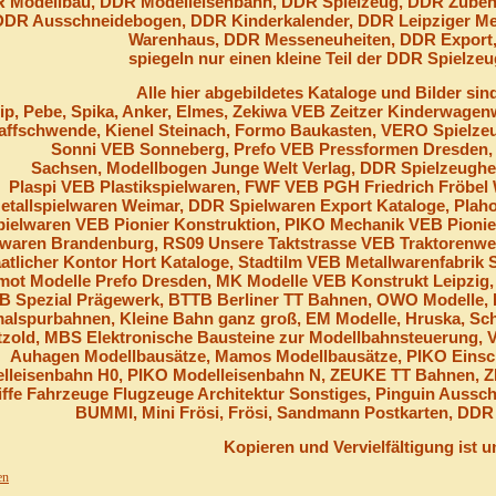
 Modellbau, DDR Modelleisenbahn, DDR Spielzeug, DDR Zubeh
DDR Ausschneidebogen, DDR Kinderkalender, DDR Leipziger M
Warenhaus, DDR Messeneuheiten, DDR Export
spiegeln nur einen kleine Teil der DDR Spielze
Alle hier abgebildetes Kataloge und Bilder sin
ip, Pebe, Spika, Anker, Elmes, Zekiwa VEB Zeitzer Kinderwagenwe
affschwende,
Kienel Steinach, Formo Baukasten, VERO Spielzeu
Sonni VEB Sonneberg, Prefo VEB Pressformen Dresden, 
Sachsen, Modellbogen Junge Welt Verlag, DDR Spielzeugher
Plaspi VEB Plastikspielwaren, FWF VEB PGH Friedrich Fröbe
etallspielwaren Weimar, DDR Spielwaren Export Kataloge, Plaho
pielwaren VEB Pionier Konstruktion, PIKO Mechanik VEB Pioni
lwaren Brandenburg, RS09 Unsere Taktstrasse VEB Traktorenw
atlicher Kontor Hort Kataloge, Stadtilm VEB Metallwarenfabrik
mot Modelle Prefo Dresden, MK Modelle VEB Konstrukt Leipzig
B Spezial Prägewerk, BTTB Berliner TT Bahnen, OWO Modelle, 
alspurbahnen, Kleine Bahn ganz groß, EM Modelle, Hruska, Schich
zold, MBS Elektronische Bausteine zur Modellbahnsteuerung,
Auhagen Modellbausätze, Mamos Modellbausätze, PIKO Einsc
lleisenbahn H0, PIKO Modelleisenbahn N, ZEUKE TT Bahnen, Z
iffe Fahrzeuge Flugzeuge Architektur Sonstiges, Pinguin Aussc
BUMMI, Mini Frösi, Frösi, Sandmann Postkarten, DD
Kopieren und Vervielfältigung ist u
en