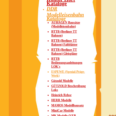
Kataloge
DDR
Modelleisenbahn
Kataloge
AUHAGEN Bausätze
(Modelleisenbahn)
BTTB (Berliner TT
Bahnen)
BTTB (Berliner TT
Bahnen) Faltblätter
BTTB (Berliner TT
Bahnen) Gleispläne
BTTB
Bedienungsanleitungen
LOK´s
ESPEWE (Spezial-Präge-
Werk)
Gützold Modelle
GÜTZOLD Beschreibung
Loks
Heinrich Rehse
HERR Modelle
MAMOS Modellbausatz
MiniCar Modelle
MK Modelle (VEB