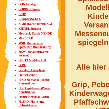
GHG Katalog
Model
GORDON Spiele
Kinde
GRIP
GROßRÄSCHEN
Versa
KARI (Karl Ribarsch KG)
KIENEL Steinach
Messeneu
Mechanik Plastik MENDE
MINI CAR
spiegeln
MSB (Mechanische
Spielwaren Brandenburg)
MSW (Metallspielwaren
Weimar)
ORSTA Modelltechnik
Alle hier
PEBE
Pestalozzi Fröbelhaus
Pfaffschwende
PIKO Mechanik (Pionier
Grip, Pebe
Konstruktion)
PIKO Spielwaren (Pionier
Kinderwage
Konstruktion)
Pionier Metallbaukasten
Pfaffsch
PLAHO (Plaste- und
Holzspielwaren)