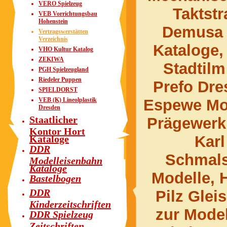
VERO Spielzeug
Taktst
VEB Vorrichtungsbau
Hohenstein
Demusa M
Vertragswerstätten
Verzeichnis
Kataloge,
VHO Kultur Katalog
ZEKIWA
Stadtil
PGH Spielzeugland
Riedeler Puppen
Prefo Dre
SPIELDORST
VEB (K) Lineolplastik
Espewe Mo
Dresden
Staatlicher
Prägewerk
Kontor Hort
Karl
Kataloge
DDR
Schmals
Modelleisenbahn
Kataloge
Modelle, 
Bastelbogen
DDR
Pilz Glei
Kinderzeitschriften
zur Mode
DDR Spielzeug
Zeitschriften