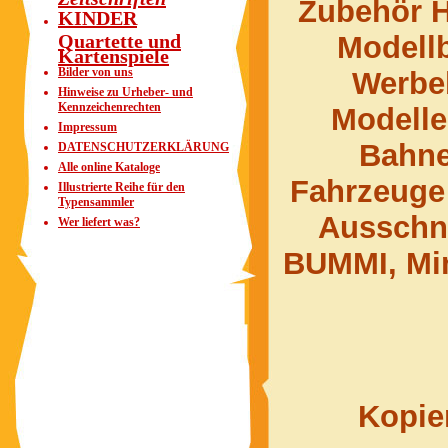
Zubehör H
KINDER
Quartette und
Modell
Kartenspiele
Bilder von uns
Werbe
Hinweise zu Urheber- und
Kennzeichenrechten
Modell
Impressum
Bahne
DATENSCHUTZERKLÄRUNG
Alle online Kataloge
Fahrzeuge 
Illustrierte Reihe für den
Typensammler
Ausschn
Wer liefert was?
BUMMI, Min
Kopier