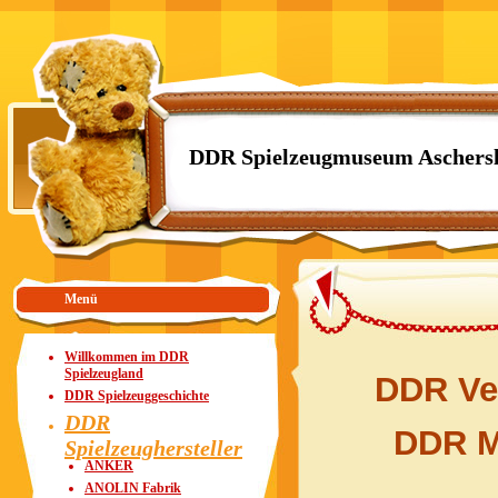
DDR Spielzeugmuseum Aschers
Menü
Willkommen im DDR
Spielzeugland
DDR
Ve
DDR Spielzeuggeschichte
DDR
DDR M
Spielzeughersteller
ANKER
ANOLIN Fabrik