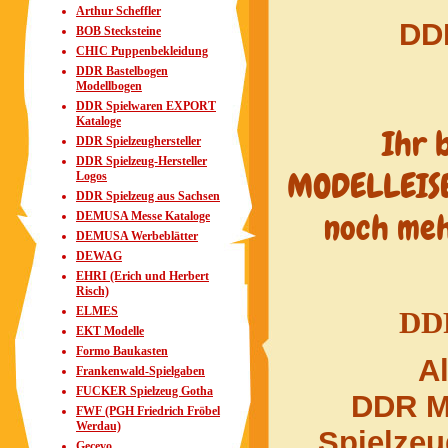
Arthur Scheffler
DD
BOB Stecksteine
CHIC Puppenbekleidung
DDR Bastelbogen
Modellbogen
DDR Spielwaren EXPORT
Kataloge
Ihr 
DDR Spielzeughersteller
DDR Spielzeug-Hersteller
MODELLEISE
Logos
DDR Spielzeug aus Sachsen
DEMUSA Messe Kataloge
noch meh
DEMUSA Werbeblätter
DEWAG
EHRI (Erich und Herbert
Risch)
ELMES
DDR
EKT Modelle
Formo Baukasten
Al
Frankenwald-Spielgaben
FUCKER Spielzeug Gotha
DDR M
FWF (PGH Friedrich Fröbel
Werdau)
Spielze
Gecevo