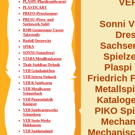
VER
PLASPI (Plastikspielwaren)
PLASTICART
PREFO (Pressformen)
PRESU (Press- und
Sonni V
Spritzwerk Suhl)
RS09 Geräteträger Unsere
Dres
Taktstraße
Rudolf Oesterwitz
Sachsen
SPIKA
SONNI (Sonneberg)
Spielz
STABA Metallbaukasten
Plaspi
Thale Stahlbau Technik
VEB Grünhainichen
Friedrich
VEB Injecta Steinach
VEB K Spielwaren
Metallsp
VEB Metallwaren
Schmerbach
Kataloge
VEB Puppenfabrik
Königsee
PIKO Spi
VEB Spielwarenwerke
Schneeberg
Mechan
VEB Sprio Werke
Holzhausen
Mechanisc
VEB Spielzeugland