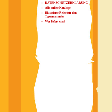
DATENSCHUTZERKLÄRUNG
Alle online Kataloge
Illustrierte Reihe für den
Typensammler
Wer liefert was?