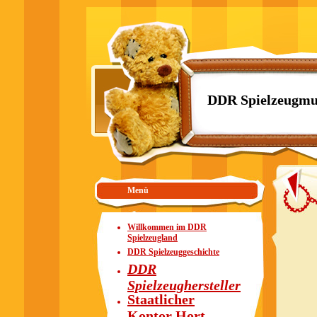
DDR Spielzeugmu
Menü
Willkommen im DDR
Spielzeugland
DDR Spielzeuggeschichte
DDR
Spielzeughersteller
Staatlicher
Kontor Hort