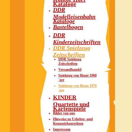
Kataloge
DDR
Modelleisenbahn
Kataloge
Bastelbogen
DDR
Kinderzeitschriften
DDR Spielzeug
Zeitschriften
DDR Spielzeug
Zeitschriften
Versandhandel
Spielzeug von Heute 1960
´ger
Spielzeug von Heute 1970
´ger
KINDER
Quartette und
Kartenspiele
Bilder von uns
Hinweise zu Urheber- und
Kennzeichenrechten
Impressum