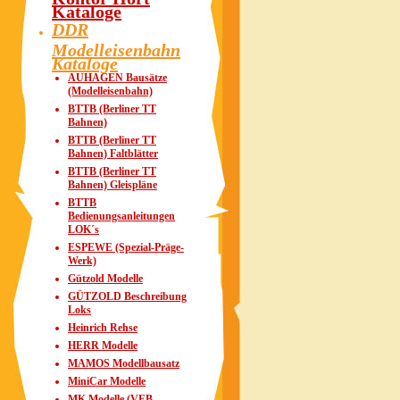
Kataloge
DDR
Modelleisenbahn
Kataloge
AUHAGEN Bausätze
(Modelleisenbahn)
BTTB (Berliner TT
Bahnen)
BTTB (Berliner TT
Bahnen) Faltblätter
BTTB (Berliner TT
Bahnen) Gleispläne
BTTB
Bedienungsanleitungen
LOK´s
ESPEWE (Spezial-Präge-
Werk)
Gützold Modelle
GÜTZOLD Beschreibung
Loks
Heinrich Rehse
HERR Modelle
MAMOS Modellbausatz
MiniCar Modelle
MK Modelle (VEB