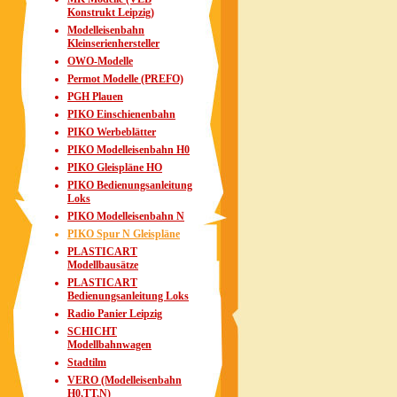
Konstrukt Leipzig)
Modelleisenbahn
Kleinserienhersteller
OWO-Modelle
Permot Modelle (PREFO)
PGH Plauen
PIKO Einschienenbahn
PIKO Werbeblätter
PIKO Modelleisenbahn H0
PIKO Gleispläne HO
PIKO Bedienungsanleitung
Loks
PIKO Modelleisenbahn N
PIKO Spur N Gleispläne
PLASTICART
Modellbausätze
PLASTICART
Bedienungsanleitung Loks
Radio Panier Leipzig
SCHICHT
Modellbahnwagen
Stadtilm
VERO (Modelleisenbahn
H0,TT,N)