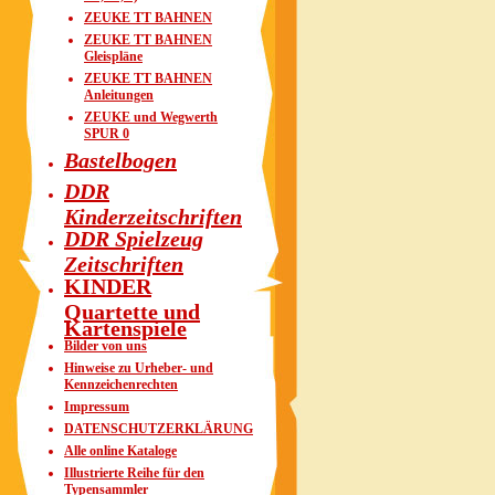
ZEUKE TT BAHNEN
ZEUKE TT BAHNEN
Gleispläne
ZEUKE TT BAHNEN
Anleitungen
ZEUKE und Wegwerth
SPUR 0
Bastelbogen
DDR
Kinderzeitschriften
DDR Spielzeug
Zeitschriften
KINDER
Quartette und
Kartenspiele
Bilder von uns
Hinweise zu Urheber- und
Kennzeichenrechten
Impressum
DATENSCHUTZERKLÄRUNG
Alle online Kataloge
Illustrierte Reihe für den
Typensammler