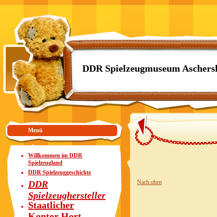
DDR Spielzeugmuseum Aschers
Menü
Willkommen im DDR
Spielzeugland
DDR Spielzeuggeschichte
DDR
Nach oben
Spielzeughersteller
Staatlicher
Kontor Hort