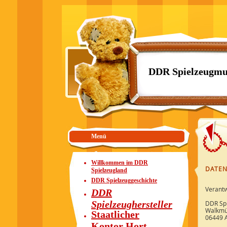
DDR Spielzeugmu
Menü
Willkommen im DDR
DATE
Spielzeugland
DDR Spielzeuggeschichte
Verantw
DDR
Spielzeughersteller
DDR Sp
Walkmü
Staatlicher
06449 
Kontor Hort