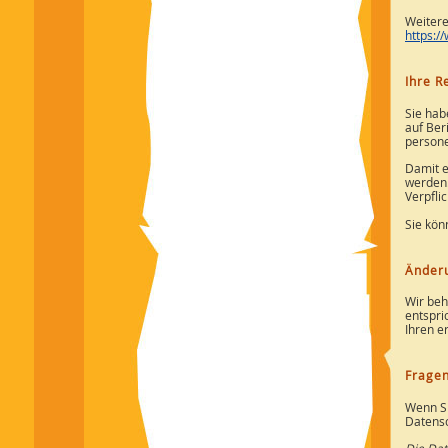
Weitere
https:/
Ihre R
Sie hab
auf Ber
persone
Damit e
werden.
Verpfli
Sie kön
Änder
Wir beh
entspri
Ihren e
Fragen
Wenn Si
Datensc