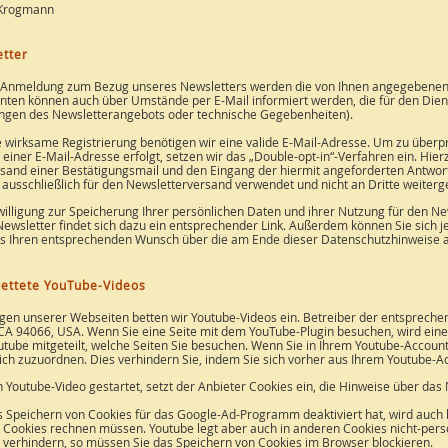
Krogmann
tter
 Anmeldung zum Bezug unseres Newsletters werden die von Ihnen angegebenen D
ten können auch über Umstände per E-Mail informiert werden, die für den Dienst
gen des Newsletterangebots oder technische Gegebenheiten).
e wirksame Registrierung benötigen wir eine valide E-Mail-Adresse. Um zu überp
 einer E-Mail-Adresse erfolgt, setzen wir das „Double-opt-in“-Verfahren ein. Hier
sand einer Bestätigungsmail und den Eingang der hiermit angeforderten Antwor
ausschließlich für den Newsletterversand verwendet und nicht an Dritte weiter
willigung zur Speicherung Ihrer persönlichen Daten und ihrer Nutzung für den Ne
ewsletter findet sich dazu ein entsprechender Link. Außerdem können Sie sich j
s Ihren entsprechenden Wunsch über die am Ende dieser Datenschutzhinweise a
ettete YouTube-Videos
igen unserer Webseiten betten wir Youtube-Videos ein. Betreiber der entsprechen
CA 94066, USA. Wenn Sie eine Seite mit dem YouTube-Plugin besuchen, wird eine
utube mitgeteilt, welche Seiten Sie besuchen. Wenn Sie in Ihrem Youtube-Account
ich zuzuordnen. Dies verhindern Sie, indem Sie sich vorher aus Ihrem Youtube-A
n Youtube-Video gestartet, setzt der Anbieter Cookies ein, die Hinweise über da
 Speichern von Cookies für das Google-Ad-Programm deaktiviert hat, wird auch
 Cookies rechnen müssen. Youtube legt aber auch in anderen Cookies nicht-p
s verhindern, so müssen Sie das Speichern von Cookies im Browser blockieren.