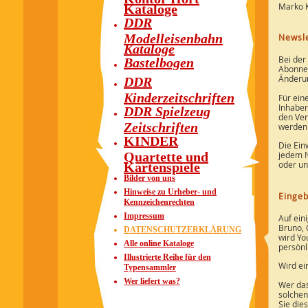
Marko 
Kataloge
DDR
Modelleisenbahn
Newsle
Kataloge
Bei der
Bastelbogen
Abonnen
Änderun
DDR
Kinderzeitschriften
Für ein
Inhaber
DDR Spielzeug
den Ver
Zeitschriften
werden 
KINDER
Die Ein
Quartette und
jedem N
oder un
Kartenspiele
Bilder von uns
Hinweise zu Urheber- und
Eingeb
Kennzeichenrechten
Impressum
Auf ein
Bruno, 
DATENSCHUTZERKLÄRUNG
wird Yo
Alle online Kataloge
persönl
Illustrierte Reihe für den
Wird ei
Typensammler
Wer liefert was?
Wer das
solchen
Sie die