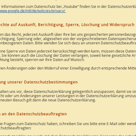
 Informationen zum Datenschutz bei „Youtube“ finden Sie in der Datenschutzerkl
/www.google.de/intl/de/policies/privacy/
echte auf Auskunft, Berichtigung, Sperre, Löschung und Widerspruch
en das Recht, jederzeit Auskunft über Ihre bei uns gespeicherten personenbezo
ichtigung, Sperrung oder, abgesehen von der vorgeschriebenen Datenspeicherun
nbezogenen Daten. Bitte wenden Sie sich dazu an unseren Datenschutzbeauftrag
ine Sperre von Daten jederzeit berücksichtigt werden kann, müssen diese Daten 
 Sie können auch die Löschung der Daten verlangen, soweit keine gesetzliche Arc
chtung besteht, sperren wir Ihre Daten auf Wunsch.
nen Änderungen oder den Widerruf einer Einwilligung durch entsprechende Mitte
ung unserer Datenschutzbestimmungen
alten uns vor, diese Datenschutzerklärung gelegentlich anzupassen, damit sie s
cht oder um Änderungen unserer Leistungen in der Datenschutzerklärung umzusetz
rneuten Besuch gilt dann die neue Datenschutzerklärung.
 an den Datenschutzbeauftragten
e Fragen zum Datenschutz haben, schreiben Sie uns bitte eine E-Mail oder wende
hutzbeauftragten: