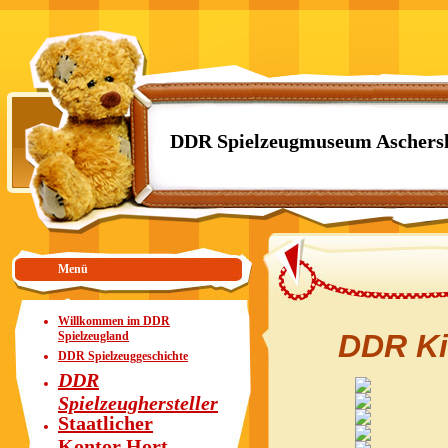
DDR Spielzeugmuseum Aschers
Menü
Willkommen im DDR
DDR Ki
Spielzeugland
DDR Spielzeuggeschichte
DDR
Spielzeughersteller
Staatlicher
Kontor Hort