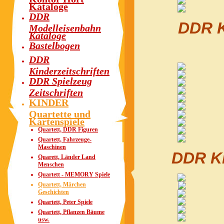
Kataloge
DDR
DDR K
Modelleisenbahn
Kataloge
Bastelbogen
DDR
Kinderzeitschriften
DDR Spielzeug
Zeitschriften
KINDER
Quartette und
Kartenspiele
Quartett, DDR Figuren
Quartett, Fahrzeuge-
Maschinen
DDR Ki
Quarett, Länder Land
Menschen
Quartett - MEMORY Spiele
Quartett, Märchen
Geschichten
Quartett, Peter Spiele
Quartett, Pflanzen Bäume
usw.