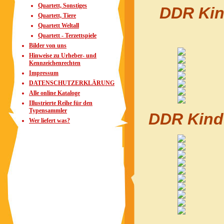
Quartett, Sonstiges
DDR Kind
Quartett, Tiere
Quartett Weltall
Quartett - Terzettspiele
Bilder von uns
Hinweise zu Urheber- und
Kennzeichenrechten
Impressum
DATENSCHUTZERKLÄRUNG
Alle online Kataloge
Illustrierte Reihe für den
Typensammler
DDR Kinde
Wer liefert was?