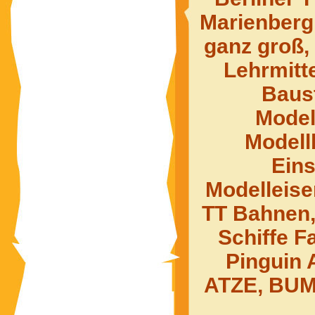
Marienberg
ganz groß,
Lehrmitte
Baus
Model
Modell
Ein
Modelleis
TT Bahnen,
Schiffe F
Pinguin 
ATZE, BUMM