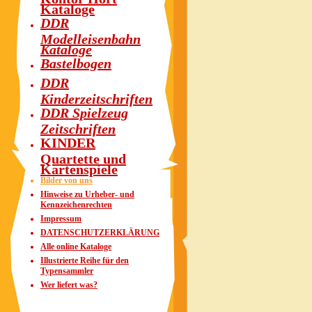
Kataloge
DDR
Modelleisenbahn
Kataloge
Bastelbogen
DDR
Kinderzeitschriften
DDR Spielzeug
Zeitschriften
KINDER
Quartette und
Kartenspiele
Bilder von uns
Hinweise zu Urheber- und
Kennzeichenrechten
Impressum
DATENSCHUTZERKLÄRUNG
Alle online Kataloge
Illustrierte Reihe für den
Typensammler
Wer liefert was?