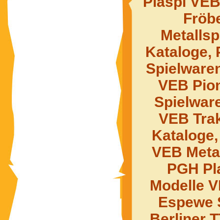
Plaspi VEB
Fröb
Metalls
Kataloge, 
Spielware
VEB Pio
Spielwar
VEB Tra
Kataloge,
VEB Metal
PGH Pl
Modelle V
Espewe 
Berliner 