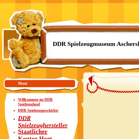
DDR Spielzeugmuseum Aschers
Menü
Willkommen im DDR
Spielzeugland
DDR Spielzeuggeschichte
DDR
Spielzeughersteller
Staatlicher
Kontor Hort