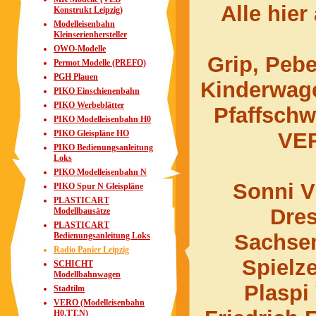
Alle hier
Konstrukt Leipzig)
Modelleisenbahn
Kleinserienhersteller
OWO-Modelle
Grip, Pebe
Permot Modelle (PREFO)
PGH Plauen
Kinderwage
PIKO Einschienenbahn
PIKO Werbeblätter
Pfaffsch
PIKO Modelleisenbahn H0
PIKO Gleispläne HO
VER
PIKO Bedienungsanleitung
Loks
PIKO Modelleisenbahn N
Sonni V
PIKO Spur N Gleispläne
PLASTICART
Dres
Modellbausätze
PLASTICART
Sachsen
Bedienungsanleitung Loks
Radio Panier Leipzig
Spielz
SCHICHT
Modellbahnwagen
Plaspi
Stadtilm
VERO (Modelleisenbahn
H0,TT,N)