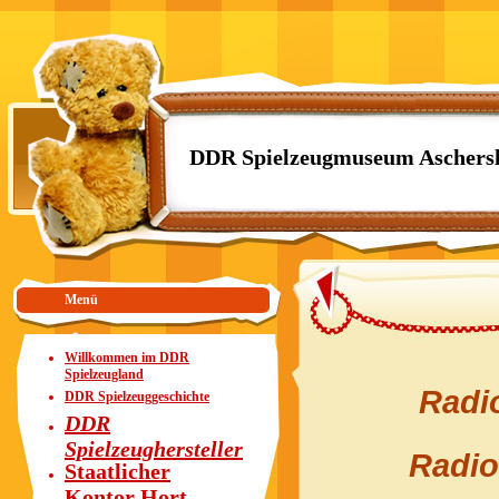
DDR Spielzeugmuseum Aschers
Menü
Willkommen im DDR
Spielzeugland
Radi
DDR Spielzeuggeschichte
DDR
Spielzeughersteller
Radio
Staatlicher
Kontor Hort