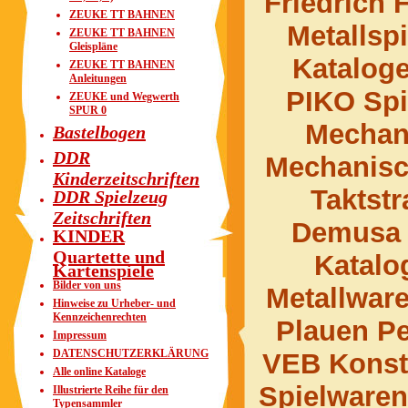
Friedrich
ZEUKE TT BAHNEN
Metallsp
ZEUKE TT BAHNEN
Gleispläne
Kataloge
ZEUKE TT BAHNEN
Anleitungen
PIKO Spi
ZEUKE und Wegwerth
SPUR 0
Mechan
Bastelbogen
DDR
Mechanisc
Kinderzeitschriften
Taktst
DDR Spielzeug
Zeitschriften
Demusa M
KINDER
Quartette und
Katalo
Kartenspiele
Bilder von uns
Metallware
Hinweise zu Urheber- und
Kennzeichenrechten
Plauen Pe
Impressum
DATENSCHUTZERKLÄRUNG
VEB Konst
Alle online Kataloge
Spielwaren
Illustrierte Reihe für den
Typensammler