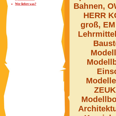
Bahnen, OW
Wer liefert was?
HERR KG
groß, EM
Lehrmitte
Baust
Model
Modell
Eins
Modelle
ZEUK
Modellbo
Architekt