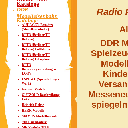
Kataloge
DDR
Radio 
Modelleisenbahn
Kataloge
AUHAGEN Bausätze
Al
(Modelleisenbahn)
BTTB (Berliner TT
Bahnen)
DDR M
BTTB (Berliner TT
Bahnen) Faltblätter
Spielze
BTTB (Berliner TT
Bahnen) Gleispläne
Model
BTTB
Bedienungsanleitungen
Kinde
LOK´s
ESPEWE (Spezial-Präge-
Versa
Werk)
Gützold Modelle
Messeneu
GÜTZOLD Beschreibung
Loks
spiegeln
Heinrich Rehse
HERR Modelle
MAMOS Modellbausatz
MiniCar Modelle
MK Modelle (VEB