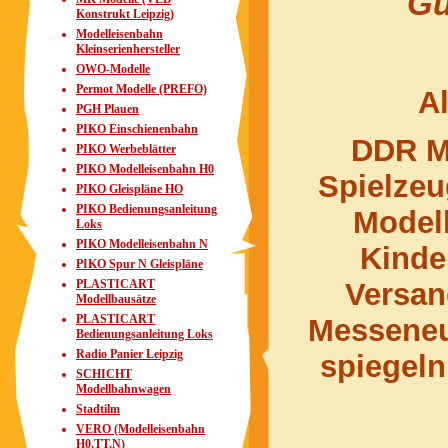
Gü
Konstrukt Leipzig)
Modelleisenbahn
Kleinserienhersteller
OWO-Modelle
Permot Modelle (PREFO)
Al
PGH Plauen
PIKO Einschienenbahn
DDR M
PIKO Werbeblätter
PIKO Modelleisenbahn H0
Spielze
PIKO Gleispläne HO
PIKO Bedienungsanleitung
Model
Loks
PIKO Modelleisenbahn N
Kinde
PIKO Spur N Gleispläne
PLASTICART
Versa
Modellbausätze
PLASTICART
Messeneu
Bedienungsanleitung Loks
Radio Panier Leipzig
spiegeln
SCHICHT
Modellbahnwagen
Stadtilm
VERO (Modelleisenbahn
H0,TT,N)