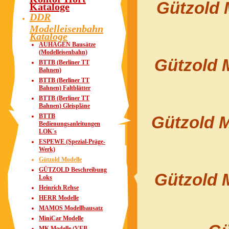
Gützold 
Kataloge
DDR
Modelleisenbahn
Kataloge
AUHAGEN Bausätze
(Modelleisenbahn)
Gützold 
BTTB (Berliner TT
Bahnen)
BTTB (Berliner TT
Bahnen) Faltblätter
BTTB (Berliner TT
Bahnen) Gleispläne
BTTB
Gützold M
Bedienungsanleitungen
LOK´s
ESPEWE (Spezial-Präge-
Werk)
Gützold Modelle
GÜTZOLD Beschreibung
Gützold 
Loks
Heinrich Rehse
HERR Modelle
MAMOS Modellbausatz
MiniCar Modelle
MK Modelle (VEB