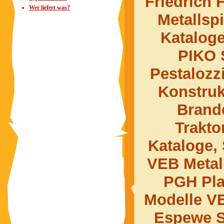
Friedrich
Wer liefert was?
Metallsp
Kataloge
PIKO 
Pestalozz
Konstru
Brand
Trakt
Kataloge, 
VEB Metal
PGH Pla
Modelle VE
Espewe S