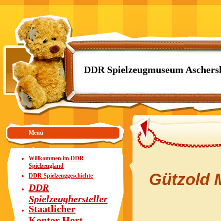
DDR Spielzeugmuseum Aschers
Menü
Willkommen im DDR
Spielzeugland
Gützold 
DDR Spielzeuggeschichte
DDR
Spielzeughersteller
Staatlicher
Kontor Hort