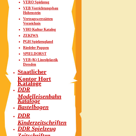
VERO Spielzeug
VEB Vorrichtungsbau
Hohenstein
Vertragswerstätten
Verzeichnis
VHO Kultur Katalog
ZEKIWA
PGH Spielzeugland
Riedeler Puppen
SPIELDORST
VEB (K) Lineolplastik
Dresden
Staatlicher
Kontor Hort
Kataloge
DDR
Modelleisenbahn
Kataloge
Bastelbogen
DDR
Kinderzeitschriften
DDR Spielzeug
Zeitschriften