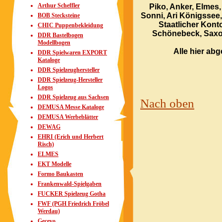
Arthur Scheffler
Piko, Anker, Elmes,
Sonni, Ari Königssee
BOB Stecksteine
Staatlicher Kon
CHIC Puppenbekleidung
Schönebeck, Saxon
DDR Bastelbogen
Modellbogen
Alle hier ab
DDR Spielwaren EXPORT
Kataloge
DDR Spielzeughersteller
DDR Spielzeug-Hersteller
Logos
DDR Spielzeug aus Sachsen
Nach oben
DEMUSA Messe Kataloge
DEMUSA Werbeblätter
DEWAG
EHRI (Erich und Herbert
Risch)
ELMES
EKT Modelle
Formo Baukasten
Frankenwald-Spielgaben
FUCKER Spielzeug Gotha
FWF (PGH Friedrich Fröbel
Werdau)
Gecevo