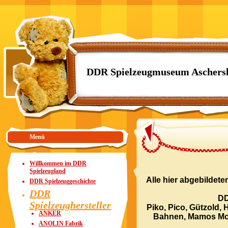
DDR Spielzeugmuseum Aschers
Menü
Willkommen im DDR
Spielzeugland
Alle hier abgebildet
DDR Spielzeuggeschichte
DDR
DD
Spielzeughersteller
Piko, Pico, Gützold,
ANKER
Bahnen, Mamos Mod
ANOLIN Fabrik