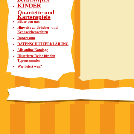
KINDER
Quartette und
Kartenspiele
Bilder von uns
Hinweise zu Urheber- und
Kennzeichenrechten
Impressum
DATENSCHUTZERKLÄRUNG
Alle online Kataloge
Illustrierte Reihe für den
Typensammler
Wer liefert was?