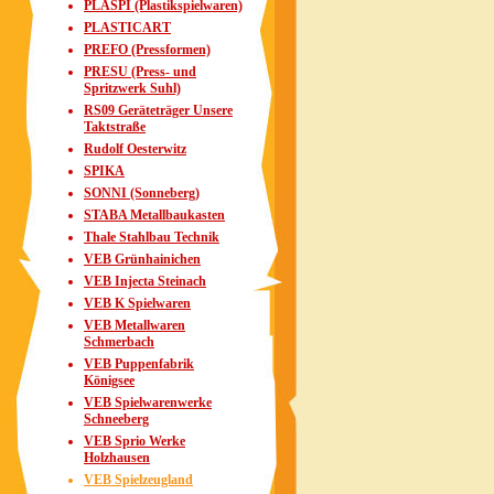
PLASPI (Plastikspielwaren)
PLASTICART
PREFO (Pressformen)
PRESU (Press- und
Spritzwerk Suhl)
RS09 Geräteträger Unsere
Taktstraße
Rudolf Oesterwitz
SPIKA
SONNI (Sonneberg)
STABA Metallbaukasten
Thale Stahlbau Technik
VEB Grünhainichen
VEB Injecta Steinach
VEB K Spielwaren
VEB Metallwaren
Schmerbach
VEB Puppenfabrik
Königsee
VEB Spielwarenwerke
Schneeberg
VEB Sprio Werke
Holzhausen
VEB Spielzeugland