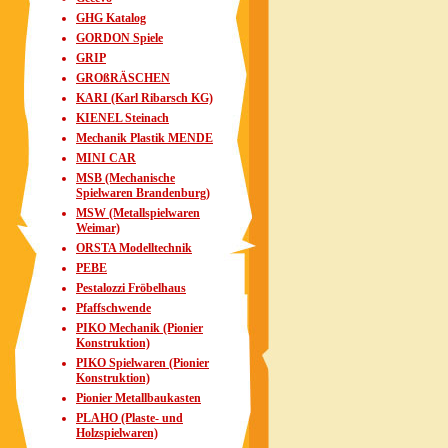
GHG Katalog
GORDON Spiele
GRIP
GROßRÄSCHEN
KARI (Karl Ribarsch KG)
KIENEL Steinach
Mechanik Plastik MENDE
MINI CAR
MSB (Mechanische
Spielwaren Brandenburg)
MSW (Metallspielwaren
Weimar)
ORSTA Modelltechnik
PEBE
Pestalozzi Fröbelhaus
Pfaffschwende
PIKO Mechanik (Pionier
Konstruktion)
PIKO Spielwaren (Pionier
Konstruktion)
Pionier Metallbaukasten
PLAHO (Plaste- und
Holzspielwaren)