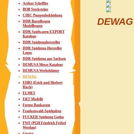
Arthur Scheffler
BOB Stecksteine
CHIC Puppenbekleidung
DEWAG K
DDR Bastelbogen
Modellbogen
DDR Spielwaren EXPORT
Kataloge
DDR Spielzeughersteller
DDR Spielzeug-Hersteller
Logos
DDR Spielzeug aus Sachsen
DEMUSA Messe Kataloge
DEMUSA Werbeblätter
DEWAG
EHRI (Erich und Herbert
Risch)
ELMES
EKT Modelle
Formo Baukasten
Frankenwald-Spielgaben
FUCKER Spielzeug Gotha
FWF (PGH Friedrich Fröbel
Werdau)
Gecevo