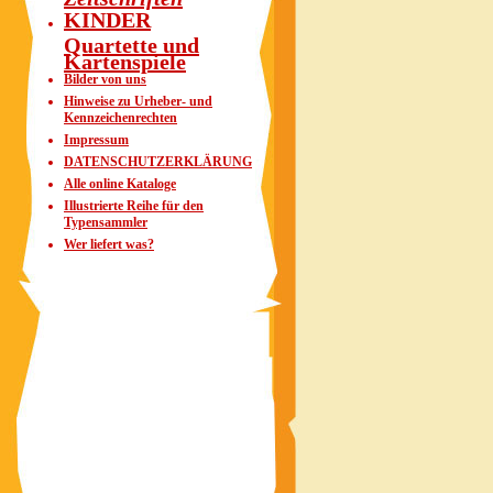
KINDER
Quartette und
Kartenspiele
Bilder von uns
Hinweise zu Urheber- und
Kennzeichenrechten
Impressum
DATENSCHUTZERKLÄRUNG
Alle online Kataloge
Illustrierte Reihe für den
Typensammler
Wer liefert was?