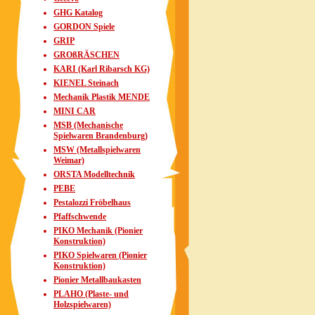
GHG Katalog
GORDON Spiele
GRIP
GROßRÄSCHEN
KARI (Karl Ribarsch KG)
KIENEL Steinach
Mechanik Plastik MENDE
MINI CAR
MSB (Mechanische
Spielwaren Brandenburg)
MSW (Metallspielwaren
Weimar)
ORSTA Modelltechnik
PEBE
Pestalozzi Fröbelhaus
Pfaffschwende
PIKO Mechanik (Pionier
Konstruktion)
PIKO Spielwaren (Pionier
Konstruktion)
Pionier Metallbaukasten
PLAHO (Plaste- und
Holzspielwaren)