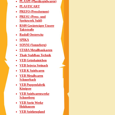
PLASPI (Plastikspielwaren)
PLASTICART
PREFO (Pressformen)
PRESU (Press- und
Spritzwerk Suhl)
RS09 Geräteträger Unsere
Taktstraße
Rudolf Oesterwitz
SPIKA
SONNI (Sonneberg)
STABA Metallbaukasten
Thale Stahlbau Technik
VEB Grünhainichen
VEB Injecta Steinach
VEB K Spielwaren
VEB Metallwaren
Schmerbach
VEB Puppenfabrik
Königsee
VEB Spielwarenwerke
Schneeberg
VEB Sprio Werke
Holzhausen
VEB Spielzeugland