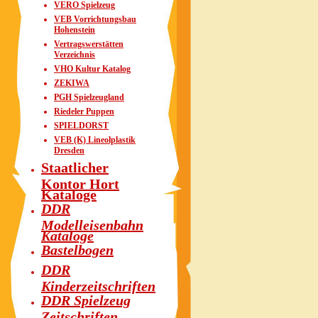
VERO Spielzeug
VEB Vorrichtungsbau
Hohenstein
Vertragswerstätten
Verzeichnis
VHO Kultur Katalog
ZEKIWA
PGH Spielzeugland
Riedeler Puppen
SPIELDORST
VEB (K) Lineolplastik
Dresden
Staatlicher
Kontor Hort
Kataloge
DDR
Modelleisenbahn
Kataloge
Bastelbogen
DDR
Kinderzeitschriften
DDR Spielzeug
Zeitschriften