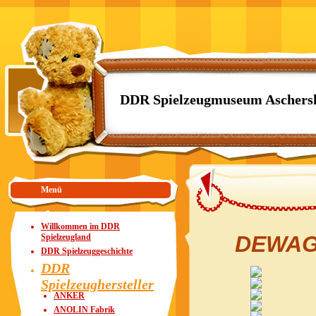
DDR Spielzeugmuseum Aschers
Menü
Willkommen im DDR
DEWAG 
Spielzeugland
DDR Spielzeuggeschichte
DDR
Spielzeughersteller
ANKER
ANOLIN Fabrik