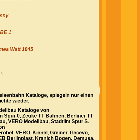
osny
LBE 1
mea Watt 1845
13
eisenbahn Kataloge, spiegeln nur einen
chte wieder.
ellbau Kataloge von
en Spur 0, Zeuke TT Bahnen, Berliner TT
u, VERO Modellbau, Stadtilm Spur S.
on
Fröbel, VERO, Kienel, Greiner, Gecevo,
VEB Berlinplast, Kranich Bogen, Demusa,