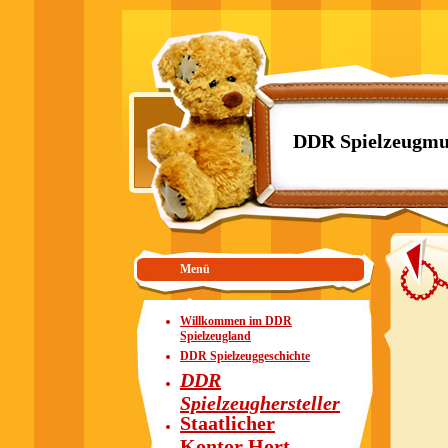
DDR Spielzeugmu
Menü
Willkommen im DDR
Spielzeugland
DDR Spielzeuggeschichte
DDR
Spielzeughersteller
Staatlicher
Kontor Hort