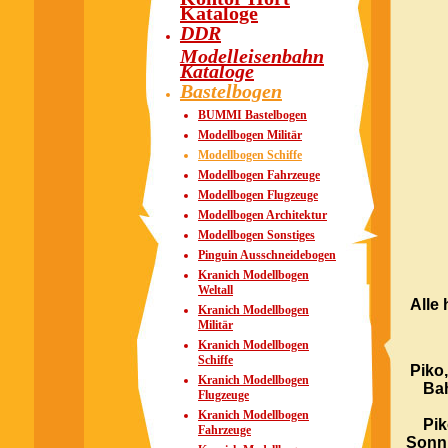
Kataloge
DDR
Modelleisenbahn
Kataloge
Bastelbogen
BUMMI Bastelbogen
Modellbogen Militär
Modellbogen Schiffe
Modellbogen Fahrzeuge
Modellbogen Flugzeuge
Modellbogen Architektur
Modellbogen Sonstiges
Pinguin Ausschneidebogen
Kranich Modellbogen
Weltall
Alle
Kranich Modellbogen
Militär
Kranich Modellbogen
Schiffe
Piko
Kranich Modellbogen
Bah
Flugzeuge
Kranich Modellbogen
Pik
Fahrzeuge
Sonni