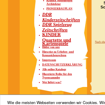
Kranich Modellbogen
Architektur
Sc
PIONIERBAUPLAN
DDR
Kinderzeitschriften
DDR Spielzeug
Zeitschriften
KINDER
Quartette und
Nach ob
Kartenspiele
Bilder von uns
Hinweise zu Urheber- und
Kennzeichenrechten
Impressum
DATENSCHUTZERKLÄRUNG
Alle online Kataloge
Illustrierte Reihe für den
Typensammler
Wer liefert was?
Wie die meisten Webseiten verwenden wir Cookies. Wir 